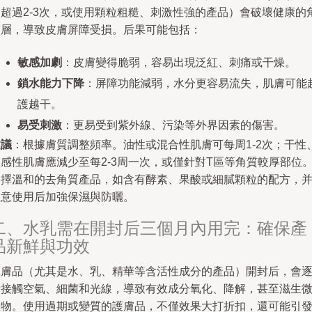
周超過2-3次，或使用顆粒粗糙、刺激性強的產品）會破壞健康的
質層，導致皮膚屏障受損。后果可能包括：
敏感加劇
：皮膚變得脆弱，容易出現泛紅、刺痛或干燥。
鎖水能力下降
：屏障功能減弱，水分更容易流失，肌膚可能
護越干。
易受刺激
：更易受到紫外線、污染等外界因素的傷害。
建議
：根據膚質調整頻率。油性或混合性肌膚可每周1-2次；干性
感性肌膚應減少至每2-3周一次，或僅針對T區等角質較厚部位
選擇溫和的去角質產品，如含有酵素、果酸或細膩顆粒的配方，
注意使用后加強保濕與防曬。
二、水乳需在開封后三個月內用完：確保產
品新鮮與功效
護膚品（尤其是水、乳、精華等含活性成分的產品）開封后，會
漸接觸空氣、細菌和光線，導致有效成分氧化、降解，甚至滋生
生物。使用過期或變質的護膚品，不僅效果大打折扣，還可能引